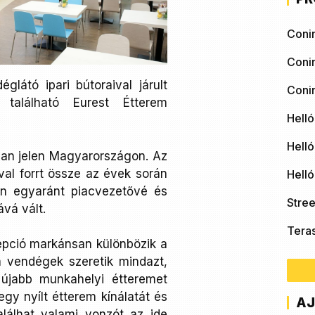
Coni
Coni
látó ipari bútoraival járult
Coni
alálható Eurest Étterem
Helló
Helló
van jelen Magyarországon. Az
al forrt össze az évek során
Hell
én egyaránt piacvezetővé és
Stree
vá vált.
Tera
epció markánsan különbözik a
 a vendégek szeretik mindazt,
 újabb munkahelyi étteremet
gy nyílt étterem kínálatát és
AJ
alálhat valami vonzót az ide