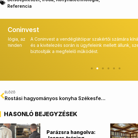
Referencia
Coninvest
az
A Coninvest a vendéglátóipar szakértői számára kínál professzi
és a kivitelezés során is ügyfeleink mellett állunk, szerviz szol
biztosítják a megfelelő működést.
ELŐZŐ
Rostási hagyományos konyha Székesfehérvár
HASONLÓ BEJEGYZÉSEK
Parázsra hangolva: