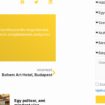
onális megoldásokat. A tervezés
A Coninvest a magas minőségű kon
gáltatásaink pedig hosszútávon is
számára széles közületi bútor és d
mély szaktudással, tanácsadással, 
KÖVETKEZŐ
Bohem Art Hotel, Budapest
Elo
tájéko
Egy pultsor, ami