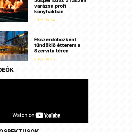
Josper sütő: a faszén
varázsa profi
konyhákban
2025.09.24.
Ékszerdobozként
tündöklő étterem a
Szervita téren
2022.09.26.
DEÓK
OSPEKTUSOK