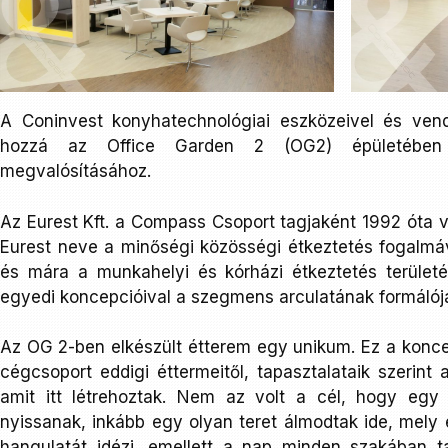
A Coninvest konyhatechnológiai eszközeivel és vendég
hozzá az Office Garden 2 (OG2) épületében t
megvalósításához.
Az Eurest Kft. a Compass Csoport tagjaként 1992 óta 
Eurest neve a minőségi közösségi étkeztetés fogalmáv
és mára a munkahelyi és kórházi étkeztetés terület
egyedi koncepcióival a szegmens arculatának formálójá
Az OG 2-ben elkészült étterem egy unikum. Ez a konc
cégcsoport eddigi éttermeitől, tapasztalataik szerint
amit itt létrehoztak. Nem az volt a cél, hogy egy
nyissanak, inkább egy olyan teret álmodtak ide, mely e
hangulatát idézi, emellett a nap minden szakában t