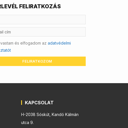
RLEVÉL FELIRATKOZÁS
lvastam és elfogadom az
adatvédelmi
ztatót
FELIRATKOZOM
KAPCSOLAT
H-2038 Sóskút, Kandó Kálmán
utca 9.