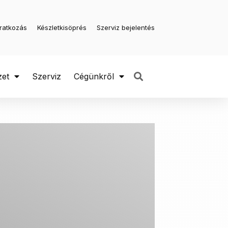
iratkozás
Készletkisöprés
Szerviz bejelentés
zet
Szerviz
Cégünkről