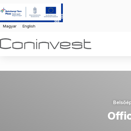
Magyar
English
Belsőép
Offi