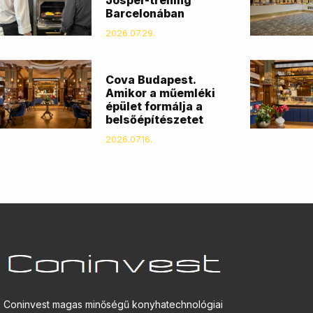
Josper-tréning
Barcelonában
2026.07.29.
Cova Budapest.
Amikor a műemléki
épület formálja a
belsőépítészetet
2026.07.16.
Coninvest magas minőségű konyhatechnológiai