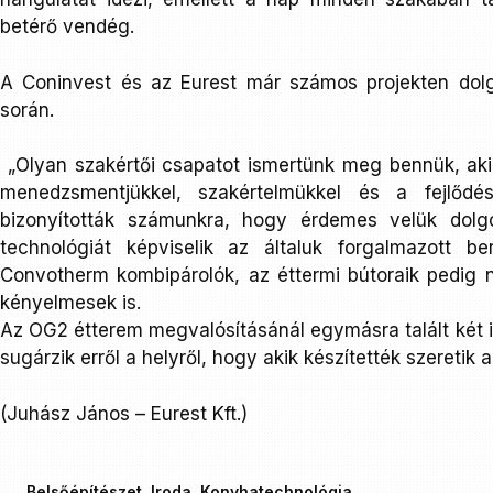
betérő vendég.
A Coninvest és az Eurest már számos projekten dolg
során.
„Olyan szakértői csapatot ismertünk meg bennük, akik
menedzsmentjükkel, szakértelmükkel és a fejlődés 
bizonyították számunkra, hogy érdemes velük dolg
technológiát képviselik az általuk forgalmazott b
Convotherm kombipárolók, az éttermi bútoraik pedig
kényelmesek is.
Az OG2 étterem megvalósításánál egymásra talált két 
sugárzik erről a helyről, hogy akik készítették szeretik a
(Juhász János – Eurest Kft.)
Belsőépítészet
,
Iroda
,
Konyhatechnológia
,