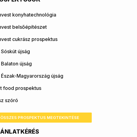
nvest konyhatechnológia
nvest belsőépítészet
nvest cukrász prospektus
 Sóskút újság
 Balaton újság
ó Észak-Magyarország újság
t food prospektus
sz szóró
ÖSSZES PROSPEKTUS MEGTEKINTÉSE
ÁNLATKÉRÉS