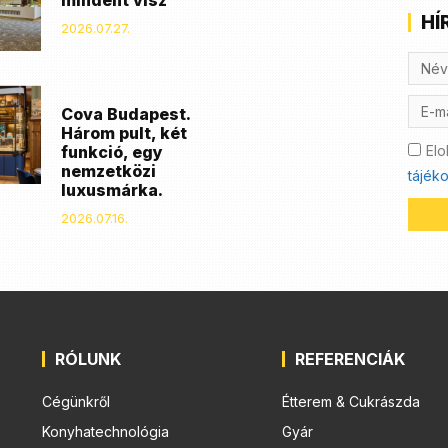
mindent visz
HÍ
2026.07.27.
Cova Budapest.
Három pult, két
Elo
funkció, egy
nemzetközi
tájéko
luxusmárka.
2026.07.16.
RÓLUNK
REFERENCIÁK
Cégünkről
Étterem & Cukrászda
Konyhatechnológia
Gyár