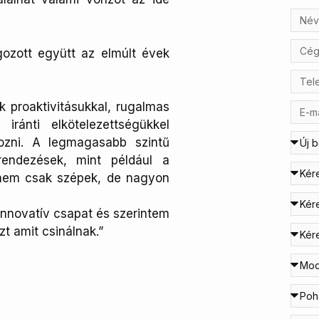
ozott együtt az elmúlt évek
 proaktivitásukkal, rugalmas
iránti elkötelezettségükkel
ozni. A legmagasabb szintű
erendezések, mint például a
 nem csak szépek, de nagyon
innovatív csapat és szerintem
zt amit csinálnak.”