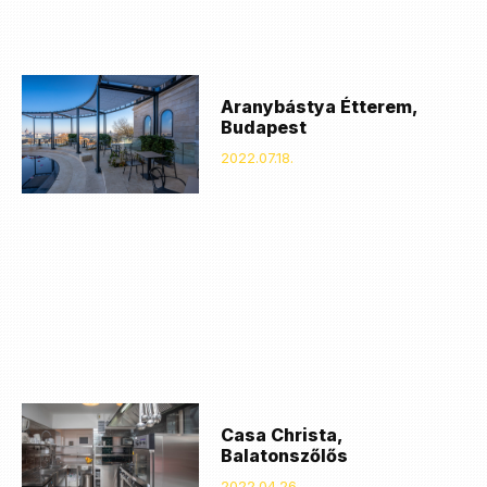
Aranybástya Étterem,
Budapest
2022.07.18.
Casa Christa,
Balatonszőlős
2022.04.26.