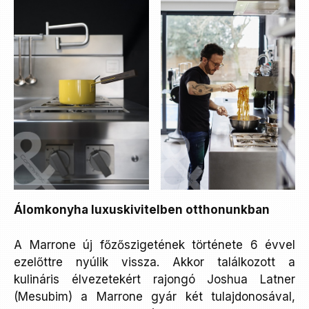
Álomkonyha luxuskivitelben otthonunkban
A Marrone új főzőszigetének története 6 évvel
ezelőttre nyúlik vissza. Akkor találkozott a
kulináris élvezetekért rajongó Joshua Latner
(Mesubim) a Marrone gyár két tulajdonosával,