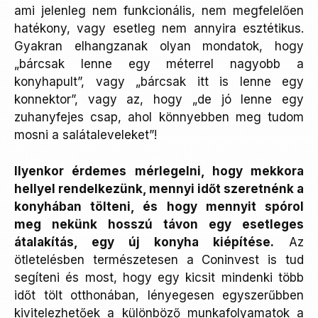
ami jelenleg nem funkcionális, nem megfelelően
hatékony, vagy esetleg nem annyira esztétikus.
Gyakran elhangzanak olyan mondatok, hogy
„bárcsak lenne egy méterrel nagyobb a
konyhapult”, vagy „bárcsak itt is lenne egy
konnektor”, vagy az, hogy „de jó lenne egy
zuhanyfejes csap, ahol könnyebben meg tudom
mosni a salátaleveleket”!
Ilyenkor érdemes mérlegelni, hogy mekkora
hellyel rendelkezünk, mennyi időt szeretnénk a
konyhában tölteni, és hogy mennyit spórol
meg nekünk hosszú távon egy esetleges
átalakítás, egy új konyha kiépítése.
Az
ötletelésben természetesen a Coninvest is tud
segíteni és most, hogy egy kicsit mindenki több
időt tölt otthonában, lényegesen egyszerűbben
kivitelezhetőek a különböző munkafolyamatok a