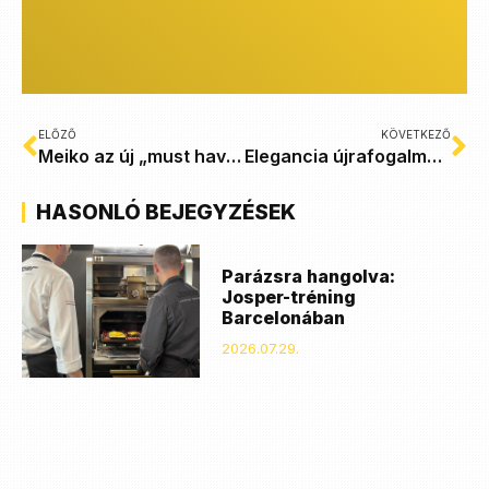
ELŐZŐ
KÖVETKEZŐ
Meiko az új „must have”
Elegancia újrafogalmazva
HASONLÓ BEJEGYZÉSEK
Parázsra hangolva:
Josper-tréning
Barcelonában
2026.07.29.