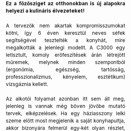
Ez a főzősziget az otthonokban is új alapokra
helyezi a kulináris élvezeteket!
A tervezők nem akartak kompromisszumokat
kötni, így 6 éven keresztül neves séfek
segítségével tesztelték a konyhát, mire
megalkották a jelenlegi modellt. A C3000 egy
letisztult, komoly erőfeszítések árán létrejött
műremek, melynek minden szempontból
(ergonómia, egészség, tartósság,
professzionalizmus, kényelem, esztétikum)
vizsgáznia kellett.
Az alkotói folyamat azonban itt sem áll meg,
jelenleg is vannak még bőven jövőbe mutató
tervek, elképzelések. Ha egy háziasszony lelki
szeme előtt most megjelenik a saját konyhapultja,
akkor bizonyára felmerül egy-két olyan részlet,