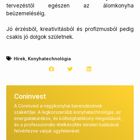
tervezéstől egészen az álomkonyha
beüzemeléséig.
Jó érzésből, kreativitásból és profizmusból pedig
csakis jó dolgok születnek.
Hírek
,
Konyhatechnológia
Coninvest
A Coninvest a nagykonyhai berendezések
A Coni
szakértője. A legkorszerűbb konyhatechnológia, az
profes
energiatakarékos, és költséghatékony megoldások,
kivitel
és a professzionális ételkészítés minden tudásával
szolgá
felvértezve várjuk ügyfeleinket.
megfel