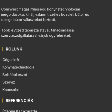
Coninvest magas minőségű konyhatechnológiai
megoldásokat kínál, valamint széles közületi bútor és
design bútor választékot biztosít.
Több évtized tapasztalatával, tanácsadással,
szervízszolgáltatással várjuk ügyfeleinket.
RÓLUNK
Cégünkről
Konyhatechnológia
Belsőépítészet
Szerviz
Kapcsolat
REFERENCIÁK
Étterem & Cukrászda