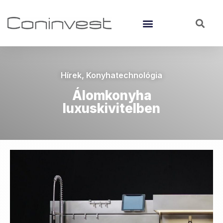
Hírek
,
Konyhatechnológia
Álomkonyha
luxuskivitelben