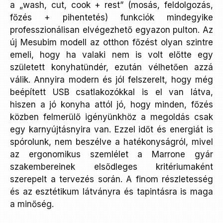
a „wash, cut, cook + rest” (mosás, feldolgozás,
főzés + pihentetés) funkciók mindegyike
professzionálisan elvégezhető egyazon pulton. Az
új Mesubim modell az otthon főzést olyan szintre
emeli, hogy ha valaki nem is volt előtte egy
született konyhatündér, ezután vélhetően azzá
válik. Annyira modern és jól felszerelt, hogy még
beépített USB csatlakozókkal is el van látva,
hiszen a jó konyha attól jó, hogy minden, főzés
közben felmerülő igényünkhöz a megoldás csak
egy karnyújtásnyira van. Ezzel időt és energiát is
spórolunk, nem beszélve a hatékonyságról, mivel
az ergonomikus szemlélet a Marrone gyár
szakembereinek elsődleges kritériumaként
szerepelt a tervezés során. A finom részletesség
és az esztétikum látványra és tapintásra is maga
a minőség.