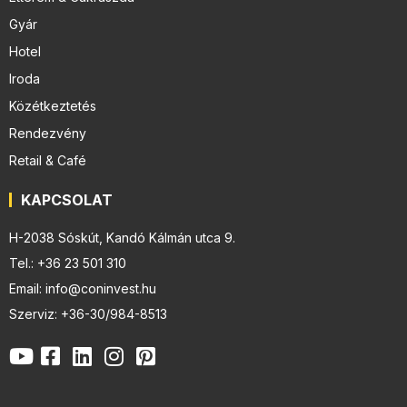
Gyár
Hotel
Iroda
Közétkeztetés
Rendezvény
Retail & Café
KAPCSOLAT
H-2038 Sóskút, Kandó Kálmán utca 9.
Tel.: +36 23 501 310
Email: info@coninvest.hu
Szerviz: +36-30/984-8513