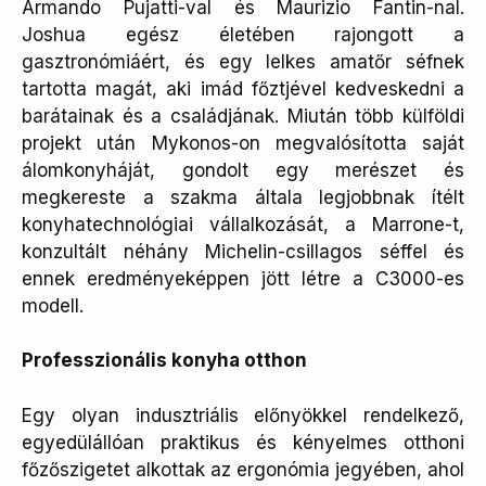
Armando Pujatti-val és Maurizio Fantin-nal.
Joshua egész életében rajongott a
gasztronómiáért, és egy lelkes amatőr séfnek
tartotta magát, aki imád főztjével kedveskedni a
barátainak és a családjának. Miután több külföldi
projekt után Mykonos-on megvalósította saját
álomkonyháját, gondolt egy merészet és
megkereste a szakma általa legjobbnak ítélt
konyhatechnológiai vállalkozását, a Marrone-t,
konzultált néhány Michelin-csillagos séffel és
ennek eredményeképpen jött létre a C3000-es
modell.
Professzionális konyha otthon
Egy olyan indusztriális előnyökkel rendelkező,
egyedülállóan praktikus és kényelmes otthoni
főzőszigetet alkottak az ergonómia jegyében, ahol