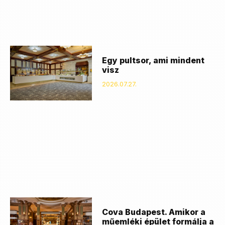
Egy pultsor, ami mindent
visz
2026.07.27.
Cova Budapest. Amikor a
műemléki épület formálja a